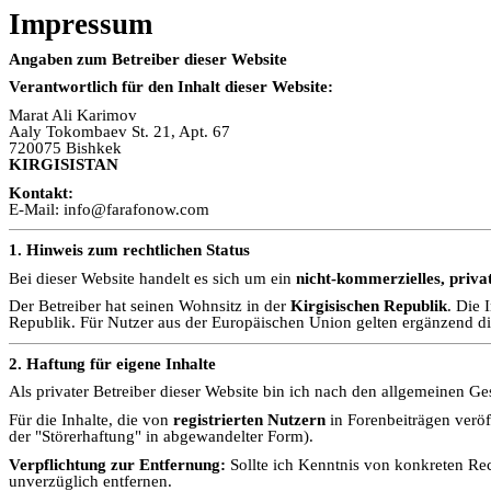
Impressum
Angaben zum Betreiber dieser Website
Verantwortlich für den Inhalt dieser Website:
Marat Ali Karimov
Aaly Tokombaev St. 21,
Apt
. 67
720075
Bishkek
KIRGISISTAN
Kontakt:
E-Mail: info@farafonow.com
1. Hinweis zum rechtlichen Status
Bei dieser Website handelt es sich um ein
nicht-kommerzielles, priva
Der Betreiber hat seinen Wohnsitz in der
Kirgisischen Republik
. Die 
Republik. Für Nutzer aus der Europäischen Union gelten ergänzend 
2. Haftung für eigene Inhalte
Als privater Betreiber dieser Website bin ich nach den allgemeinen Gese
Für die Inhalte, die von
registrierten Nutzern
in Forenbeiträgen veröff
der "Störerhaftung" in abgewandelter Form).
Verpflichtung zur Entfernung:
Sollte ich Kenntnis von konkreten Rec
unverzüglich entfernen.