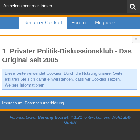
Anmelden oder registrieren
Benutzer-Cockpit
Forum
Mitglieder
1. Privater Politik-Diskussionsklub - Das
Original seit 2005
Diese Seite verwendet Cookies. Durch die Nutzung unserer Seite
erklären Sie sich damit einverstanden, dass wir Cookies setzen.
Weitere Informationen
Impressum
Datenschutzerklärung
Forensoftware:
Burning Board® 4.1.21
, entwickelt von
WoltLab®
GmbH