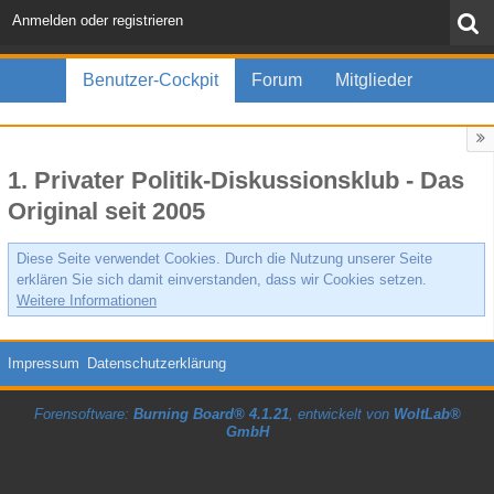
Anmelden oder registrieren
Benutzer-Cockpit
Forum
Mitglieder
1. Privater Politik-Diskussionsklub - Das
Original seit 2005
Diese Seite verwendet Cookies. Durch die Nutzung unserer Seite
erklären Sie sich damit einverstanden, dass wir Cookies setzen.
Weitere Informationen
Impressum
Datenschutzerklärung
Forensoftware:
Burning Board® 4.1.21
, entwickelt von
WoltLab®
GmbH