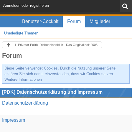
Anmelden oder registrieren
Benutzer-Cockpit
Forum
Mitglieder
Unerledigte Themen
1. Privater Politik-Diskussionsklub - Das Original seit 2005
Forum
Diese Seite verwendet Cookies. Durch die Nutzung unserer Seite
erklären Sie sich damit einverstanden, dass wir Cookies setzen.
Weitere Informationen
[PDK] Datenschutzerklärung und Impressum
Datenschutzerklärung
Impressum