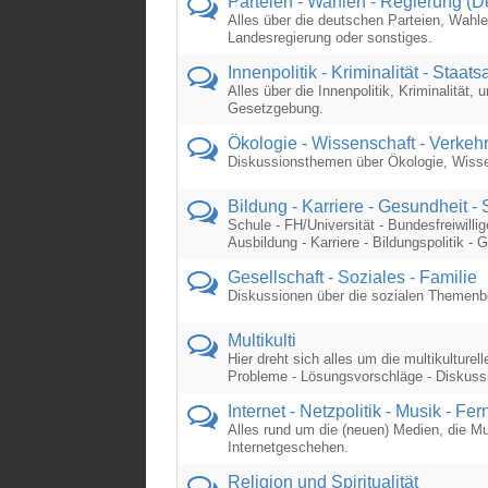
Parteien - Wahlen - Regierung (D
Alles über die deutschen Parteien, Wahl
Landesregierung oder sonstiges.
Innenpolitik - Kriminalität - Staa
Alles über die Innenpolitik, Kriminalität,
Gesetzgebung.
Ökologie - Wissenschaft - Verkeh
Diskussionsthemen über Ökologie, Wiss
Bildung - Karriere - Gesundheit - 
Schule - FH/Universität - Bundesfreiwillig
Ausbildung - Karriere - Bildungspolitik - 
Gesellschaft - Soziales - Familie
Diskussionen über die sozialen Themenbe
Multikulti
Hier dreht sich alles um die multikulturell
Probleme - Lösungsvorschläge - Diskuss
Internet - Netzpolitik - Musik - Fe
Alles rund um die (neuen) Medien, die M
Internetgeschehen.
Religion und Spiritualität