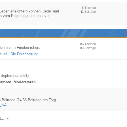
6
Themen
Leben erleichtern können. Jeder darf
11
Beiträge
ma vom Regierungspersonal vor
283
Themen
n hier in Frieden ruhen.
283
Beiträge
uell - Die Forenzeitung
 September 2021
)
ratoren
Moderatoren
 Beiträge (24,36 Beiträge pro Tag)
_KZ
.
5
»