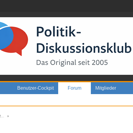
Benutzer-Cockpit
Forum
Mitglieder
5
»