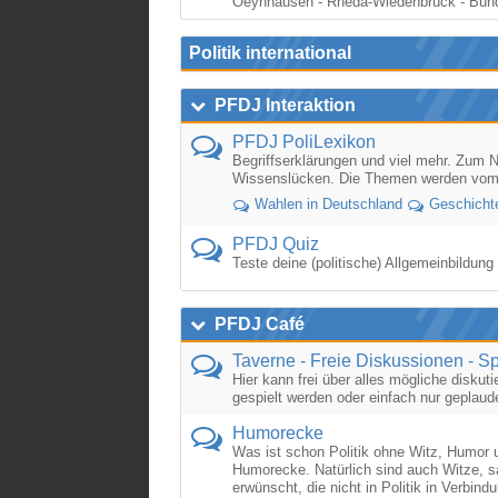
Oeynhausen - Rheda-Wiedenbrück - Bün
Politik international
PFDJ Interaktion
PFDJ PoliLexikon
Begriffserklärungen und viel mehr. Zum 
Wissenslücken. Die Themen werden vom B
Wahlen in Deutschland
Geschicht
PFDJ Quiz
Teste deine (politische) Allgemeinbildu
PFDJ Café
Taverne - Freie Diskussionen - S
Hier kann frei über alles mögliche diskut
gespielt werden oder einfach nur geplaude
Humorecke
Was ist schon Politik ohne Witz, Humor 
Humorecke. Natürlich sind auch Witze, s
erwünscht, die nicht in Politik in Verbind