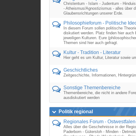
Christentum - Islam - Judentum - Hindui
- Atheismus/Agnostizismus - alles über d
Glaubensrichtungen unserer Erde.
Philosophieforum - Politische Ide
In diesem Forum sollen politische Theori
diskutiert werden. Platz finden hier auc
jeweiligen Kulturen. Eure (philosophisc
Themen sind hier auch gefragt.
Kultur - Tradition - Literatur
Hier geht es um Kultur, Literatur sowie 
Geschichtliches
Zeitgeschichte, Informationen, Hintergrü
Sonstige Themenbereiche
Themenbereiche, die nicht in andere For
ausdiskutiert werden
Politik regional
Regionales Forum - Ostwestfalen
Alles über die Geschehnisse in der Regio
Paderborn - Gütersloh - Minden - Detmold