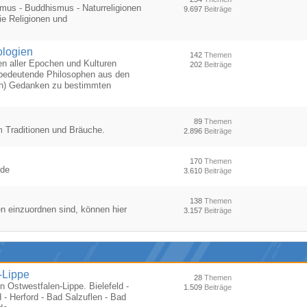
smus - Buddhismus - Naturreligionen
9.697
Beiträge
ie Religionen und
ologien
142
Themen
en aller Epochen und Kulturen
202
Beiträge
h bedeutende Philosophen aus den
hen) Gedanken zu bestimmten
89
Themen
um Traditionen und Bräuche.
2.896
Beiträge
170
Themen
nde
3.610
Beiträge
138
Themen
en einzuordnen sind, können hier
3.157
Beiträge
-Lippe
28
Themen
n Ostwestfalen-Lippe. Bielefeld -
1.509
Beiträge
 - Herford - Bad Salzuflen - Bad