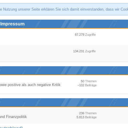
e Nutzung unserer Seite erklären Sie sich damit einverstanden, dass wir Co
d Impressum
87.279
Zugriffe
134.231
Zugriffe
50
Themen
ie positive als auch negative Kritik
−102
Beiträge
236
Themen
 und Finanzpolitik
5.813
Beiträge