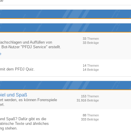
de
33
Themen
Nachschlagen und Auffüllen von
33
Beiträge
ot-Nutzer "PFDJ Service" erstellt.
e
14
Themen
ng mit dem PFDJ Quiz.
14
Beiträge
piel und Spaß
153
Themen
iert werden, es können Forenspiele
31.916
Beiträge
rt.
88
Themen
und Spaß? Dafür gibt es die
333
Beiträge
atirische Texte und ähnliches
ung stehen.