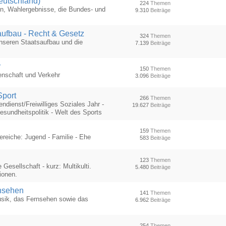
eutschland)
224
Themen
en, Wahlergebnisse, die Bundes- und
9.310
Beiträge
tsaufbau - Recht & Gesetz
324
Themen
 unseren Staatsaufbau und die
7.139
Beiträge
r
150
Themen
enschaft und Verkehr
3.096
Beiträge
Sport
266
Themen
endienst/Freiwilliges Soziales Jahr -
19.627
Beiträge
Gesundheitspolitik - Welt des Sports
159
Themen
reiche: Jugend - Familie - Ehe
583
Beiträge
123
Themen
e Gesellschaft - kurz: Multikulti.
5.480
Beiträge
ionen.
rnsehen
141
Themen
usik, das Fernsehen sowie das
6.962
Beiträge
254
Themen