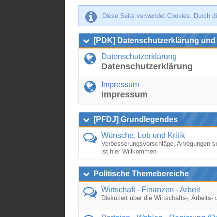
Diese Seite verwendet Cookies. Durch di
[PDK] Datenschutzerklärung un
Datenschutzerklärung
Datenschutzerklärung
Impressum
Impressum
[PFDJ] Grundlegendes
Wünsche, Lob und Kritik
Verbesserungsvorschläge, Anregungen sow
ist hier Willkommen
Politische Themebereiche
Wirtschaft - Finanzen - Arbeit
Diskutiert über die Wirtschafts-, Arbeits-