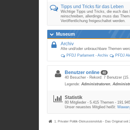
Tipps und Tricks für das Leben
Wichtige Tipps und Tricks, die euch das 
reinschreiben, allerdings muss das The
Veröffentlichung freigeschaltet werden.
Museum
Archiv
Alte und/oder unbrauchbare Themen werde
PFDJ Parlament - Archiv
PFDJ Akt
Benutzer online
40
40 Besucher - Rekord: 7 Benutzer (
15.
Legende:
Administratoren
Administ
Statistik
80 Mitglieder - 5.415 Themen - 191.945
Unser neuestes Mitglied heißt:
Wawan
1. Privater Politik-Diskussionsklub - Das Original seit 200