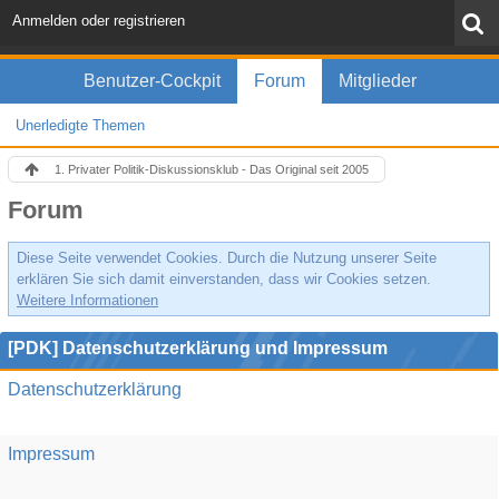
Anmelden oder registrieren
Benutzer-Cockpit
Forum
Mitglieder
Unerledigte Themen
1. Privater Politik-Diskussionsklub - Das Original seit 2005
Forum
Diese Seite verwendet Cookies. Durch die Nutzung unserer Seite
erklären Sie sich damit einverstanden, dass wir Cookies setzen.
Weitere Informationen
[PDK] Datenschutzerklärung und Impressum
Datenschutzerklärung
Impressum