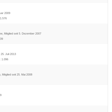
ruar 2009
1.576
ee
Mitglied seit 5. Dezember 2007
39
t 25. Juli 2013
e
1.096
)
Mitglied seit 25. Mai 2008
09