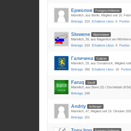
Ермолов
Fortgeschrittener
Männlich
aus Berlin
Mitglied seit 16. Feb
Beiträge
310
Erhaltene Likes
6
Punkte
Slowene
Alpenslawe
Männlich
39
aus Klagenfurt am Wörthers
Beiträge
310
Erhaltene Likes
4
Punkte
Галичина
Galizier
Männlich
29
aus Osnabrück
Mitglied sei
Beiträge
286
Erhaltene Likes
16
Punkt
Faruq
Saudi
Männlich
aus Bonn (D) / Dschiddah (KSA
Beiträge
248
Andriy
Anfänger
Männlich
47
Mitglied seit 19. Oktober 20
Beiträge
201
Tony Iron
Fortgeschrittener