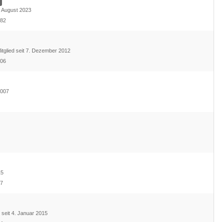
8. August 2023
182
itglied seit 7. Dezember 2012
106
2007
9
15
77
d seit 4. Januar 2015