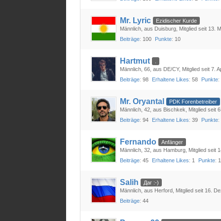
Mr. Lyric
Ezidischer Kurde
Männlich
aus Duisburg
Mitglied seit 13. 
Beiträge
100
Punkte
10
Hartmut
.
Männlich
66
aus DE/CY
Mitglied seit 7. 
Beiträge
98
Erhaltene Likes
58
Punkte
Mr. Oryantal
PDK Forenbetreiber
Männlich
42
aus Bischkek
Mitglied seit
Beiträge
94
Erhaltene Likes
39
Punkte
Fernando
Anfänger
Männlich
32
aus Hamburg
Mitglied seit 
Beiträge
45
Erhaltene Likes
1
Punkte
Salih
Даг :-)
Männlich
aus Herford
Mitglied seit 16. 
Beiträge
44