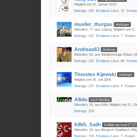
Mitglied seit 31. Januar 2015
Beiträge
200
Erhaltene Likes
31
Punkt
mueller_thurgau
Anfänger
Männlich
77
aus Leipzig
Mitglied seit 11
Beiträge
157
Erhaltene Likes
7
Punkte
Andreas63
Andreas
Männlich
62
aus Wladimirskaja Oblast
M
Beiträge
153
Erhaltene Likes
84
Punkt
Thorsten Kijewski
Anfänger
Mitglied seit 30. Juli 2008
Beiträge
137
Erhaltene Likes
5
Punkte
Alkilu
noch Neuling
Männlich
34
aus Köln
Mitglied seit 31. 
Beiträge
128
KING_Salih
In Allah we trust C* C*
Männlich
34
aus Bergisch Gladbach
Mit
Beiträge
109
Erhaltene Likes
2
Punkte