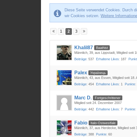
Diese Seite verwendet Cookies. Durch di
wir Cookies setzen.
Weitere Information
1
2
3
Khalil87
Baathist
Männlich
39
aus Lippstadt
Mitglied seit 1
Beiträge
537
Erhaltene Likes
187
Punk
Palex
Українець
Männlich
43
aus Essen
Mitglied seit 18.
Beiträge
454
Erhaltene Likes
1
Punkte
Marc D.
Fortgeschrittener
Mitglied seit 24. Dezember 2007
Beiträge
442
Erhaltene Likes
7
Punkte
Fabio
Italo-Ostwestfale
Männlich
37
aus Herdecke
Mitglied seit
Beiträge
388
Punkte
60