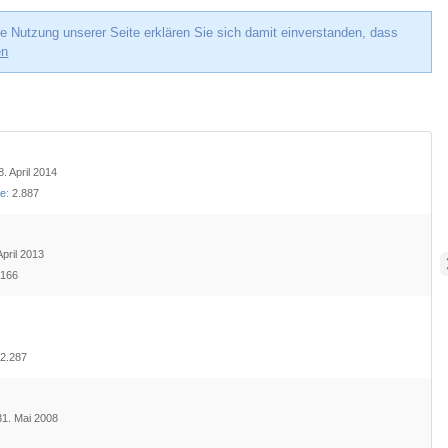
e Nutzung unserer Seite erklären Sie sich damit einverstanden, dass
en
8. April 2014
te
2.887
 April 2013
166
2.287
 31. Mai 2008