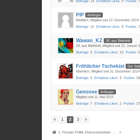
Beiträge
14
Erhaltene Likes
4
Punkte
PIP
Anfänger
Weiblich
Mitglied seit 13. Dezember 2014
Beiträge
12
Erhaltene Likes
8
Punkte
Wawan_KZ
28, aus Bielefeld
29
aus Bielefeld
Mitglied seit 22. Januar 
Beiträge
9
Erhaltene Likes
10
Punkte
Fröhlicher Tschekist
Der Stal
Männlich
Mitglied seit 31. Dezember 2014
Beiträge
9
Erhaltene Likes
9
Punkte
3
Genosse
Anfänger
Mitglied seit 11. Mai 2015
Beiträge
7
Erhaltene Likes
2
Punkte
3
1
2
3
1. Privater Politik-Diskussionsklub - Das Original seit 2005
»