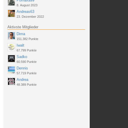
Pomaxa99
8. August 2023
Andreas63
23. Dezember 2022
Aktivste Mitglieder
Dima
151.382 Punkte
Iwalt
67.799 Punkte
Sadko
60.590 Punkte
Dennis
57.719 Punkte
Andrea
48.389 Punkte