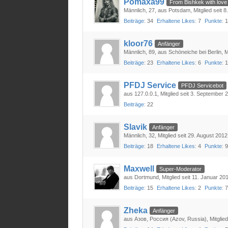
Pomaxa99
From Bishkek with love
Männlich
27
aus Potsdam
Mitglied seit 
Beiträge
34
Erhaltene Likes
7
Punkte
kloor76
Anfänger
Männlich
89
aus Schöneiche bei Berlin
M
Beiträge
23
Erhaltene Likes
6
Punkte
PFDJ Service
PFDJ Servicebot
aus 127.0.0.1
Mitglied seit 3. September 
Beiträge
22
Slavik
Anfänger
Männlich
32
Mitglied seit 29. August 2012
Beiträge
18
Erhaltene Likes
4
Punkte
Maxwell
Super-Moderator
aus Dortmund
Mitglied seit 11. Januar 20
Beiträge
15
Erhaltene Likes
2
Punkte
Zheka
Anfänger
aus Азов, Россия (Azov, Russia)
Mitglie