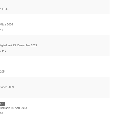
e
1.046
. März 2004
42
itglied seit 23. Dezember 2022
e
849
205
Oktober 2009
 C*
glied seit 18. April 2013
92