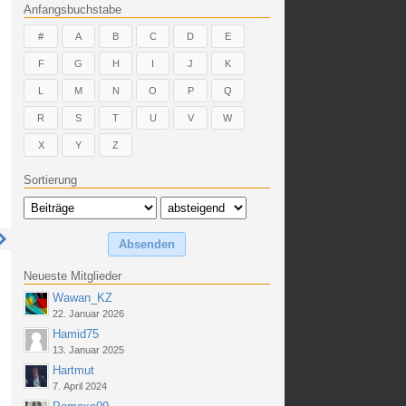
Anfangsbuchstabe
#
A
B
C
D
E
F
G
H
I
J
K
L
M
N
O
P
Q
R
S
T
U
V
W
X
Y
Z
Sortierung
Neueste Mitglieder
Wawan_KZ
22. Januar 2026
Hamid75
13. Januar 2025
Hartmut
7. April 2024