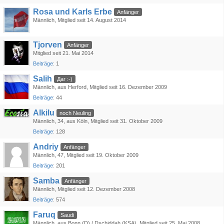
Rosa und Karls Erbe
Anfänger
Männlich
Mitglied seit 14. August 2014
Tjorven
Anfänger
Mitglied seit 21. Mai 2014
Beiträge
1
Salih
Даг :-)
Männlich
aus Herford
Mitglied seit 16. Dezember 2009
Beiträge
44
Alkilu
noch Neuling
Männlich
34
aus Köln
Mitglied seit 31. Oktober 2009
Beiträge
128
Andriy
Anfänger
Männlich
47
Mitglied seit 19. Oktober 2009
Beiträge
201
Samba
Anfänger
Männlich
Mitglied seit 12. Dezember 2008
Beiträge
574
Faruq
Saudi
Männlich
aus Bonn (D) / Dschiddah (KSA)
Mitglied seit 25. Mai 2008