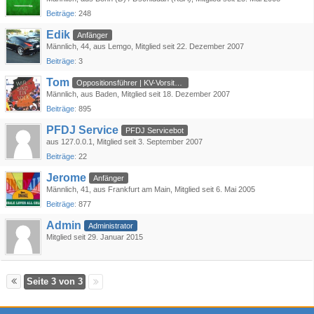
Beiträge
248
Edik
Anfänger
Männlich
44
aus Lemgo
Mitglied seit 22. Dezember 2007
Beiträge
3
Tom
Oppositionsführer | KV-Vorsitzender
Männlich
aus Baden
Mitglied seit 18. Dezember 2007
Beiträge
895
PFDJ Service
PFDJ Servicebot
aus 127.0.0.1
Mitglied seit 3. September 2007
Beiträge
22
Jerome
Anfänger
Männlich
41
aus Frankfurt am Main
Mitglied seit 6. Mai 2005
Beiträge
877
Admin
Administrator
Mitglied seit 29. Januar 2015
Seite 3 von 3