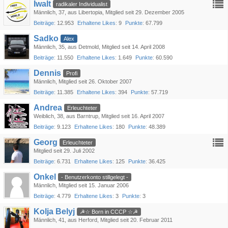
Iwalt
radikaler Individualist
Männlich
37
aus Libertopia
Mitglied seit 29. Dezember 2005
Beiträge
12.953
Erhaltene Likes
9
Punkte
67.799
Sadko
Alex
Männlich
35
aus Detmold
Mitglied seit 14. April 2008
Beiträge
11.550
Erhaltene Likes
1.649
Punkte
60.590
Dennis
Profi
Männlich
Mitglied seit 26. Oktober 2007
Beiträge
11.385
Erhaltene Likes
394
Punkte
57.719
Andrea
Erleuchteter
Weiblich
38
aus Barntrup
Mitglied seit 16. April 2007
Beiträge
9.123
Erhaltene Likes
180
Punkte
48.389
Georg
Erleuchteter
Mitglied seit 29. Juli 2002
Beiträge
6.731
Erhaltene Likes
125
Punkte
36.425
Onkel
- Benutzerkonto stillgelegt -
Männlich
Mitglied seit 15. Januar 2006
Beiträge
4.779
Erhaltene Likes
3
Punkte
3
Kolja Belyj
☭☆ Born in СССР ☆☭
Männlich
41
aus Herford
Mitglied seit 20. Februar 2011