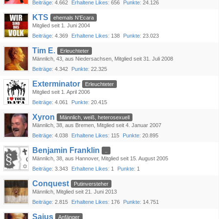
Beiträge
4.662
Erhaltene Likes
656
Punkte
24.126
KTS
ehemals N'Ecara
Mitglied seit 1. Juni 2004
Beiträge
4.369
Erhaltene Likes
138
Punkte
23.023
Tim E.
Erleuchteter
Männlich
43
aus Niedersachsen
Mitglied seit 31. Juli 2008
Beiträge
4.342
Punkte
22.325
Exterminator
Erleuchteter
Mitglied seit 1. April 2006
Beiträge
4.061
Punkte
20.415
Xyron
Männlich, weiß, heterosexuell
Männlich
38
aus Bremen
Mitglied seit 4. Januar 2007
Beiträge
4.038
Erhaltene Likes
115
Punkte
20.895
Benjamin Franklin
..
Männlich
38
aus Hannover
Mitglied seit 15. August 2005
Beiträge
3.343
Erhaltene Likes
1
Punkte
1
Conquest
Putinversteher
Männlich
Mitglied seit 21. Juni 2013
Beiträge
2.815
Erhaltene Likes
176
Punkte
14.751
Sajus
Anfänger