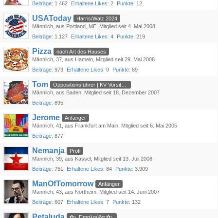
Beiträge
1.462
Erhaltene Likes
2
Punkte
12
USAToday
Harris/Walz 2024
Männlich
aus Portland, ME
Mitglied seit 4. Mai 2008
Beiträge
1.127
Erhaltene Likes
4
Punkte
219
Pizza
nach Art des Hauses
Männlich
37
aus Hameln
Mitglied seit 29. Mai 2008
Beiträge
973
Erhaltene Likes
9
Punkte
89
Tom
Oppositionsführer | KV-Vorsitzender
Männlich
aus Baden
Mitglied seit 18. Dezember 2007
Beiträge
895
Jerome
Anfänger
Männlich
41
aus Frankfurt am Main
Mitglied seit 6. Mai 2005
Beiträge
877
Nemanja
Profi
Männlich
39
aus Kassel
Mitglied seit 13. Juli 2008
Beiträge
751
Erhaltene Likes
84
Punkte
3.909
ManOfTomorrow
Anfänger
Männlich
43
aus Northeim
Mitglied seit 14. Juni 2007
Beiträge
607
Erhaltene Likes
7
Punkte
132
Petaluda
✿ܓ Πεταλούδα ✿ܓ