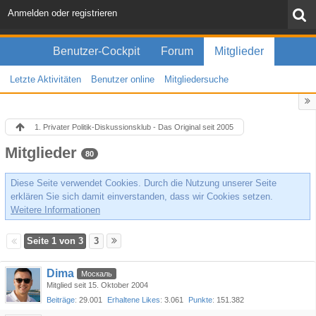
Anmelden oder registrieren
Benutzer-Cockpit
Forum
Mitglieder
Letzte Aktivitäten
Benutzer online
Mitgliedersuche
1. Privater Politik-Diskussionsklub - Das Original seit 2005
Mitglieder
80
Diese Seite verwendet Cookies. Durch die Nutzung unserer Seite
erklären Sie sich damit einverstanden, dass wir Cookies setzen.
Weitere Informationen
Seite 1 von 3
3
Dima
Москаль
Mitglied seit 15. Oktober 2004
Beiträge
29.001
Erhaltene Likes
3.061
Punkte
151.382