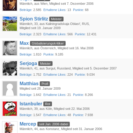
Männlich
aus Wien
Mitglied seit 7. Dezember 2006
Beiträge
2.585
Erhaltene Likes
13
Punkte
68
Spion Stirlitz
Meister
Männlich
33
aus Kaliningradskaja Oblast', RUS
Mitglied seit 19. Januar 2009
Beiträge
2.323
Erhaltene Likes
566
Punkte
12.431
Max
Globalisierungskritiker
Männlich
aus Österreich
Mitglied seit 16. Mai 2008
Beiträge
1.810
Punkte
9.185
Serjoga
Meister
Männlich
41
aus Surgut, Russland
Mitglied seit 5. Dezember 2007
Beiträge
1.752
Erhaltene Likes
224
Punkte
9.034
Matthias
Profi
Mitglied seit 28. Januar 2009
Beiträge
1.642
Erhaltene Likes
21
Punkte
8.266
Istanbuler
Rot
Männlich
39
aus Köln
Mitglied seit 22. Mai 2006
Beiträge
1.547
Erhaltene Likes
48
Punkte
7.938
Mercep
seit Jan. 2006 dabei
Männlich
44
aus Konstanz
Mitglied seit 31. Januar 2006