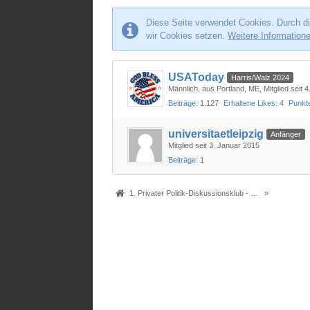
Diese Seite verwendet Cookies. Durch di
wir Cookies setzen.
Weitere Information
USAToday
Harris/Walz 2024
Männlich
aus Portland, ME
Mitglied seit 
Beiträge
1.127
Erhaltene Likes
4
Punkt
universitaetleipzig
Anfänger
Mitglied seit 3. Januar 2015
Beiträge
1
1. Privater Politik-Diskussionsklub - Das Original seit 2005
»