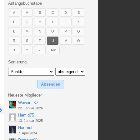
Anfangsbuchstabe
#
A
B
C
D
E
F
G
H
I
J
K
L
M
N
O
P
Q
R
S
T
U
V
W
X
Y
Z
Alle
Sortierung
Neueste Mitglieder
Wawan_KZ
22. Januar 2026
Hamid75
13. Januar 2025
Hartmut
7. April 2024