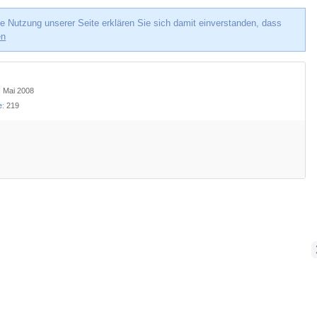
e Nutzung unserer Seite erklären Sie sich damit einverstanden, dass
en
4. Mai 2008
e
219