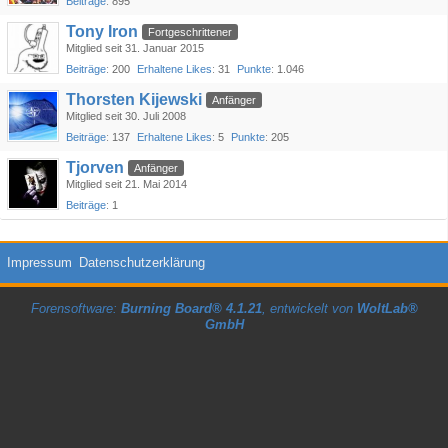
Beiträge
895
Tony Iron
Fortgeschrittener
Mitglied seit 31. Januar 2015
Beiträge
200
Erhaltene Likes
31
Punkte
1.046
Thorsten Kijewski
Anfänger
Mitglied seit 30. Juli 2008
Beiträge
137
Erhaltene Likes
5
Punkte
205
Tjorven
Anfänger
Mitglied seit 21. Mai 2014
Beiträge
1
Impressum
Datenschutzerklärung
Forensoftware:
Burning Board® 4.1.21
, entwickelt von
WoltLab®
GmbH