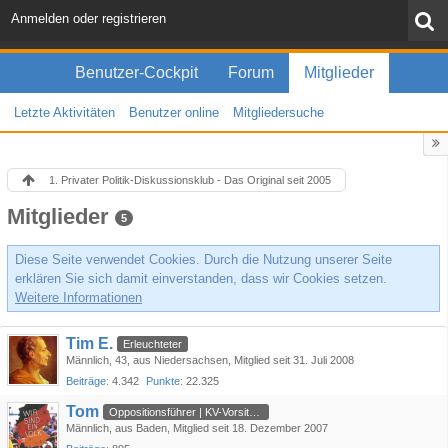
Anmelden oder registrieren
Benutzer-Cockpit
Forum
Mitglieder
Letzte Aktivitäten
Benutzer online
Mitgliedersuche
1. Privater Politik-Diskussionsklub - Das Original seit 2005
Mitglieder
5
Diese Seite verwendet Cookies. Durch die Nutzung unserer Seite
erklären Sie sich damit einverstanden, dass wir Cookies setzen.
Weitere Informationen
Tim E.
Erleuchteter
Männlich
43
aus Niedersachsen
Mitglied seit 31. Juli 2008
Beiträge
4.342
Punkte
22.325
Tom
Oppositionsführer | KV-Vorsitzender
Männlich
aus Baden
Mitglied seit 18. Dezember 2007