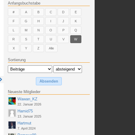
Anfangsbuchstabe
#
A
B
C
D
E
F
G
H
I
J
K
L
M
N
O
P
Q
R
S
T
U
V
W
X
Y
Z
Alle
Sortierung
Neueste Mitglieder
Wawan_KZ
22. Januar 2026
Hamid75
13. Januar 2025
Hartmut
7. April 2024