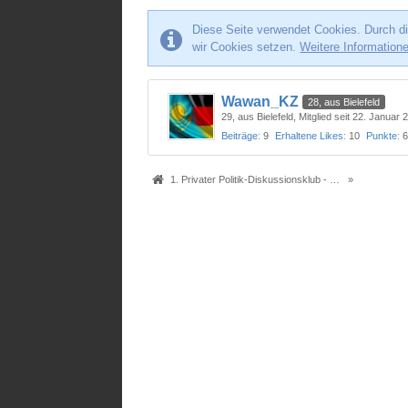
Diese Seite verwendet Cookies. Durch di
wir Cookies setzen.
Weitere Information
Wawan_KZ
28, aus Bielefeld
29
aus Bielefeld
Mitglied seit 22. Januar 
Beiträge
9
Erhaltene Likes
10
Punkte
1. Privater Politik-Diskussionsklub - Das Original seit 2005
»