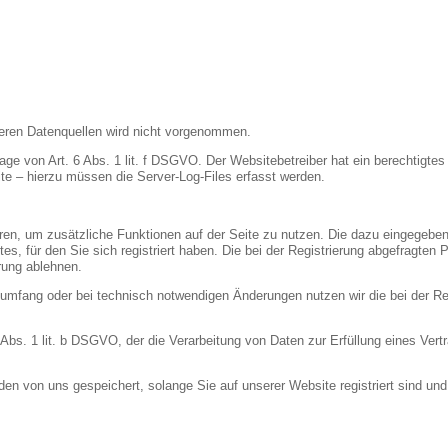
eren Datenquellen wird nicht vorgenommen.
age von Art. 6 Abs. 1 lit. f DSGVO. Der Websitebetreiber hat ein berechtigtes 
te – hierzu müssen die Server-Log-Files erfasst werden.
ieren, um zusätzliche Funktionen auf der Seite zu nutzen. Die dazu eingege
es, für den Sie sich registriert haben. Die bei der Registrierung abgefragte
erung ablehnen.
umfang oder bei technisch notwendigen Änderungen nutzen wir die bei der R
6 Abs. 1 lit. b DSGVO, der die Verarbeitung von Daten zur Erfüllung eines Ve
rden von uns gespeichert, solange Sie auf unserer Website registriert sind u