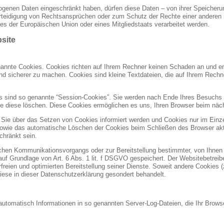
ogenen Daten eingeschränkt haben, dürfen diese Daten – von ihrer Speicherun
eidigung von Rechtsansprüchen oder zum Schutz der Rechte einer anderen na
ses der Europäischen Union oder eines Mitgliedstaats verarbeitet werden.
site
enannte Cookies. Cookies richten auf Ihrem Rechner keinen Schaden an und en
 und sicherer zu machen. Cookies sind kleine Textdateien, die auf Ihrem Rech
s sind so genannte “Session-Cookies”. Sie werden nach Ende Ihres Besuchs
Sie diese löschen. Diese Cookies ermöglichen es uns, Ihren Browser beim n
 Sie über das Setzen von Cookies informiert werden und Cookies nur im Einze
sowie das automatische Löschen der Cookies beim Schließen des Browser akti
chränkt sein.
schen Kommunikationsvorgangs oder zur Bereitstellung bestimmter, von Ihnen
auf Grundlage von Art. 6 Abs. 1 lit. f DSGVO gespeichert. Der Websitebetreibe
freien und optimierten Bereitstellung seiner Dienste. Soweit andere Cookies 
iese in dieser Datenschutzerklärung gesondert behandelt.
 automatisch Informationen in so genannten Server-Log-Dateien, die Ihr Browse