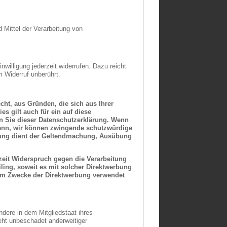
d Mittel der Verarbeitung von
nwilligung jederzeit widerrufen. Dazu reicht
m Widerruf unberührt.
cht, aus Gründen, die sich aus Ihrer
s gilt auch für ein auf diese
en Sie dieser Datenschutzerklärung. Wenn
 denn, wir können zwingende schutzwürdige
eitung dient der Geltendmachung, Ausübung
zeit Widerspruch gegen die Verarbeitung
ling, soweit es mit solcher Direktwerbung
um Zwecke der Direktwerbung verwendet
dere in dem Mitgliedstaat ihres
eht unbeschadet anderweitiger