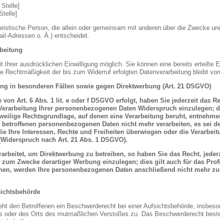
Stelle]
Stelle]
r juristische Person, die allein oder gemeinsam mit anderen über die Zwecke un
l-Adressen o. Ä.) entscheidet.
rbeitung
Ihrer ausdrücklichen Einwilligung möglich. Sie können eine bereits erteilte Ei
ie Rechtmäßigkeit der bis zum Widerruf erfolgten Datenverarbeitung bleibt vo
ng in besonderen Fällen sowie gegen Direktwerbung (Art. 21 DSGVO)
on Art. 6 Abs. 1 lit. e oder f DSGVO erfolgt, haben Sie jederzeit das Re
erarbeitung Ihrer personenbezogenen Daten Widerspruch einzulegen; die
eweilige Rechtsgrundlage, auf denen eine Verarbeitung beruht, entnehm
e betroffenen personenbezogenen Daten nicht mehr verarbeiten, es sei
die Ihre Interessen, Rechte und Freiheiten überwiegen oder die Verarb
(Widerspruch nach Art. 21 Abs. 1 DSGVO).
rbeitet, um Direktwerbung zu betreiben, so haben Sie das Recht, jeder
zum Zwecke derartiger Werbung einzulegen; dies gilt auch für das Profi
chen, werden Ihre personenbezogenen Daten anschließend nicht mehr z
sichtsbehörde
t den Betroffenen ein Beschwerderecht bei einer Aufsichtsbehörde, insbeson
zes oder des Orts des mutmaßlichen Verstoßes zu. Das Beschwerderecht best