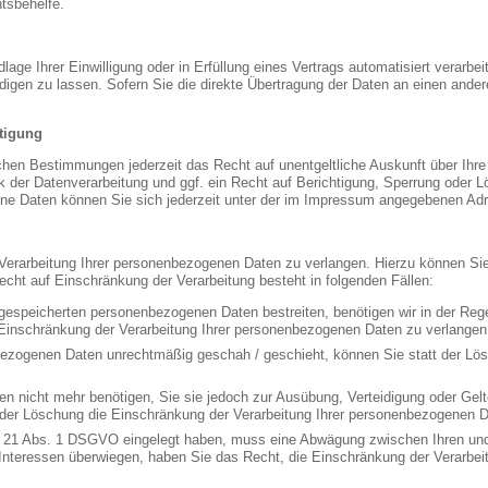
htsbehelfe.
age Ihrer Einwilligung oder in Erfüllung eines Vertrags automatisiert verarbei
en zu lassen. Sofern Sie die direkte Übertragung der Daten an einen anderen
tigung
chen Bestimmungen jederzeit das Recht auf unentgeltliche Auskunft über Ih
der Datenverarbeitung und ggf. ein Recht auf Berichtigung, Sperrung oder L
e Daten können Sie sich jederzeit unter der im Impressum angegebenen Ad
Verarbeitung Ihrer personenbezogenen Daten zu verlangen. Hierzu können Sie
t auf Einschränkung der Verarbeitung besteht in folgenden Fällen:
 gespeicherten personenbezogenen Daten bestreiten, benötigen wir in der Rege
 Einschränkung der Verarbeitung Ihrer personenbezogenen Daten zu verlangen
bezogenen Daten unrechtmäßig geschah / geschieht, können Sie statt der Lö
en nicht mehr benötigen, Sie sie jedoch zur Ausübung, Verteidigung oder G
t der Löschung die Einschränkung der Verarbeitung Ihrer personenbezogenen D
. 21 Abs. 1 DSGVO eingelegt haben, muss eine Abwägung zwischen Ihren un
 Interessen überwiegen, haben Sie das Recht, die Einschränkung der Verarbe