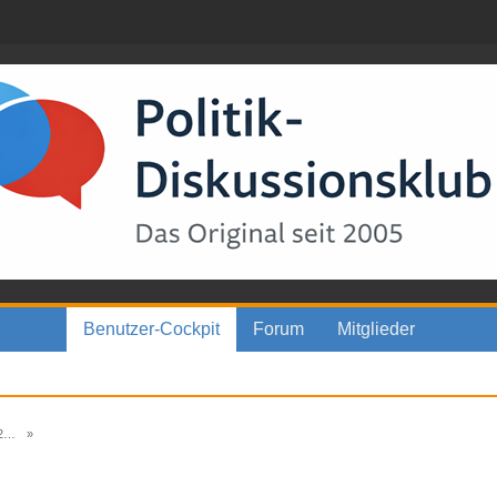
Benutzer-Cockpit
Forum
Mitglieder
5
»