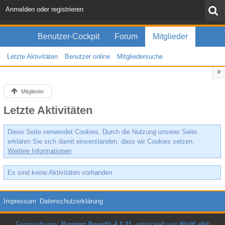
Anmelden oder registrieren
Benutzer-Cockpit
Forum
Mitglieder
Letzte Aktivitäten
Benutzer online
Mitgliedersuche
Mitglieder
Letzte Aktivitäten
Diese Seite verwendet Cookies. Durch die Nutzung unserer Seite
erklären Sie sich damit einverstanden, dass wir Cookies setzen.
Weitere Informationen
Es sind keine Aktivitäten vorhanden.
Impressum
Datenschutzerklärung
Forensoftware:
Burning Board® 4.1.21
, entwickelt von
WoltLab®