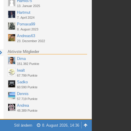
Hamid75
13. Januar 2025
Hartmut
7. April 2024
Pomaxa99
8. August 2023
Andreas63
23. Dezember 2022
Aktivste Mitglieder
Dima
151.382 Punkte
Iwalt
67.799 Punkte
Sadko
60.590 Punkte
Dennis
57.719 Punkte
Andrea
48.389 Punkte
Stil ändern
8. August 2026, 14:36