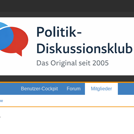
Benutzer-Cockpit
Forum
Mitglieder
he
»