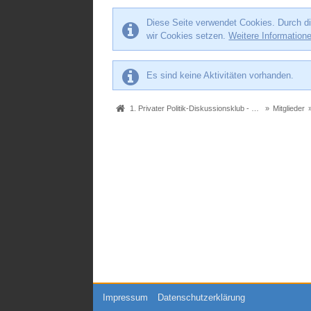
Diese Seite verwendet Cookies. Durch di
wir Cookies setzen.
Weitere Information
Es sind keine Aktivitäten vorhanden.
1. Privater Politik-Diskussionsklub - Das Original seit 2005
»
Mitglieder
Impressum
Datenschutzerklärung