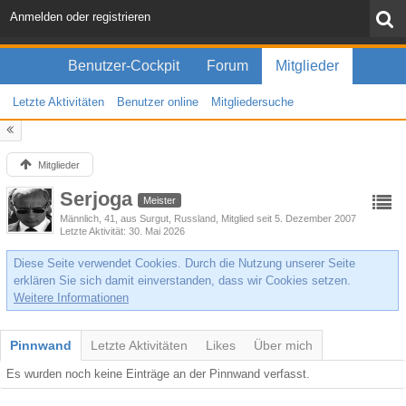
Anmelden oder registrieren
Benutzer-Cockpit
Forum
Mitglieder
Letzte Aktivitäten
Benutzer online
Mitgliedersuche
Mitglieder
Serjoga
Meister
Männlich
41
aus Surgut, Russland
Mitglied seit 5. Dezember 2007
Letzte Aktivität
30. Mai 2026
Diese Seite verwendet Cookies. Durch die Nutzung unserer Seite
erklären Sie sich damit einverstanden, dass wir Cookies setzen.
Weitere Informationen
Pinnwand
Letzte Aktivitäten
Likes
Über mich
Es wurden noch keine Einträge an der Pinnwand verfasst.