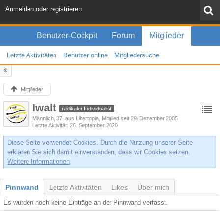
Anmelden oder registrieren
Benutzer-Cockpit
Forum
Mitglieder
Letzte Aktivitäten
Benutzer online
Mitgliedersuche
Mitglieder
Iwalt
radikaler Individualist
Männlich
37
aus Libertopia
Mitglied seit 29. Dezember 2005
Letzte Aktivität
26. September 2020
Diese Seite verwendet Cookies. Durch die Nutzung unserer Seite
erklären Sie sich damit einverstanden, dass wir Cookies setzen.
Weitere Informationen
Pinnwand
Letzte Aktivitäten
Likes
Über mich
Es wurden noch keine Einträge an der Pinnwand verfasst.