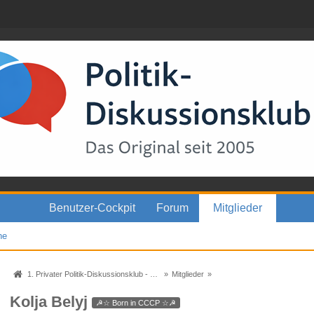
Benutzer-Cockpit
Forum
Mitglieder
he
1. Privater Politik-Diskussionsklub - Das Original seit 2005
»
Mitglieder
»
Kolja Belyj
☭☆ Born in СССР ☆☭