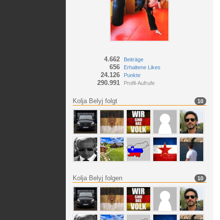
4.662
Beiträge
656
Erhaltene Likes
24.126
Punkte
290.991
Profil-Aufrufe
Kolja Belyj folgt
10
Kolja Belyj folgen
10