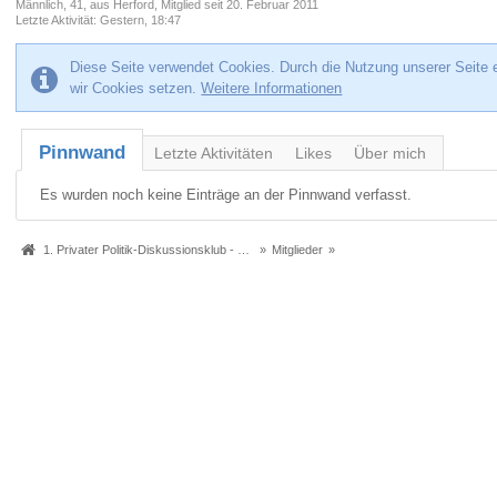
Männlich
41
aus Herford
Mitglied seit 20. Februar 2011
Letzte Aktivität
Gestern, 18:47
Diese Seite verwendet Cookies. Durch die Nutzung unserer Seite e
wir Cookies setzen.
Weitere Informationen
Pinnwand
Letzte Aktivitäten
Likes
Über mich
Es wurden noch keine Einträge an der Pinnwand verfasst.
1. Privater Politik-Diskussionsklub - Das Original seit 2005
»
Mitglieder
»