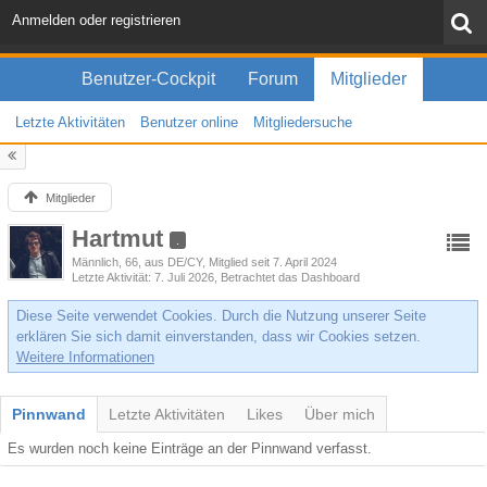
Anmelden oder registrieren
Benutzer-Cockpit
Forum
Mitglieder
Letzte Aktivitäten
Benutzer online
Mitgliedersuche
Mitglieder
Hartmut
.
Männlich
66
aus DE/CY
Mitglied seit 7. April 2024
Letzte Aktivität
7. Juli 2026
, Betrachtet das Dashboard
Diese Seite verwendet Cookies. Durch die Nutzung unserer Seite
erklären Sie sich damit einverstanden, dass wir Cookies setzen.
Weitere Informationen
Pinnwand
Letzte Aktivitäten
Likes
Über mich
Es wurden noch keine Einträge an der Pinnwand verfasst.